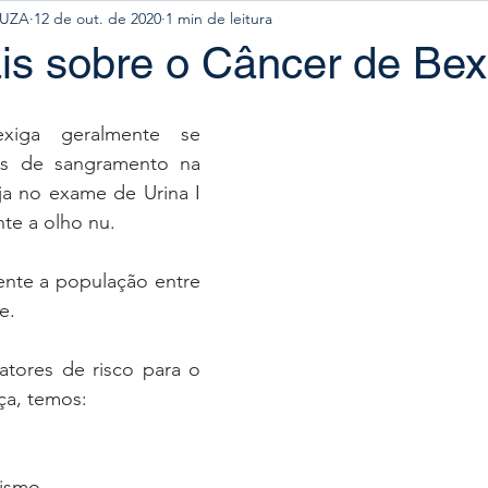
OUZA
12 de out. de 2020
1 min de leitura
is sobre o Câncer de Bex
iga geralmente se 
is de sangramento na 
eja no exame de Urina I 
te a olho nu. 
nte a população entre 
e. 
fatores de risco para o 
ça, temos:
ismo 