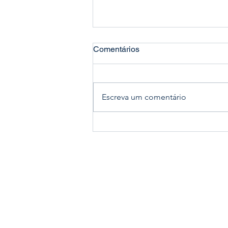
Comentários
Escreva um comentário
CIRURGIA ROBÓTICA
AGORA COM COBERTURA
PELOS PLANOS DE SAÚDE
Clí
CDU - Centro