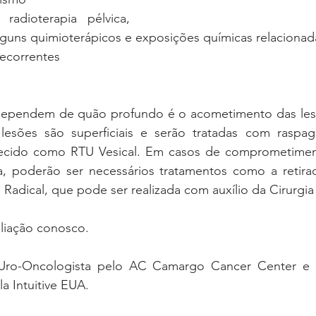
adioterapia pélvica, 
uns quimioterápicos e exposições químicas relacionad
recorrentes 
dependem de quão profundo é o acometimento das les
lesões são superficiais e serão tratadas com raspag
ecido como RTU Vesical. Em casos de comprometimen
, poderão ser necessários tratamentos como a retira
 Radical, que pode ser realizada com auxílio da Cirurgia
aliação conosco.  
Uro-Oncologista pelo AC Camargo Cancer Center e es
a Intuitive EUA. 