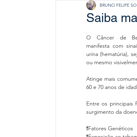
BRUNO FELIPE S
Saiba ma
O Câncer de Bex
manifesta com sina
urina (hematúria), s
ou mesmo visivelmen
Atinge mais comume
60 e 70 anos de idad
Entre os principais 
surgimento da doen
❗Fatores Genéticos 
❗Exposição ao tabag