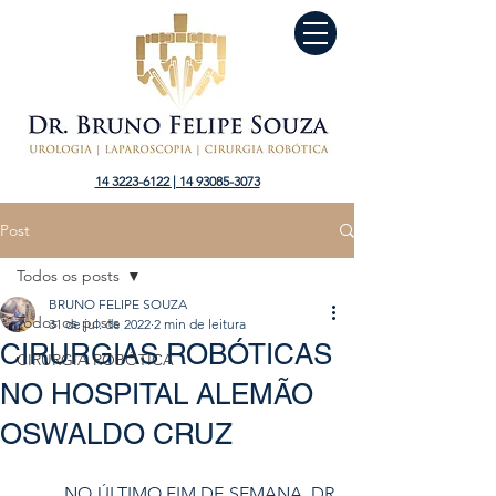
14 3223-6122 | 14 93085-3073
Post
Todos os posts
BRUNO FELIPE SOUZA
Todos os posts
31 de jul. de 2022
2 min de leitura
CIRURGIAS ROBÓTICAS
CIRURGIA ROBÓTICA
NO HOSPITAL ALEMÃO
OSWALDO CRUZ
	NO ÚLTIMO FIM DE SEMANA, DR 