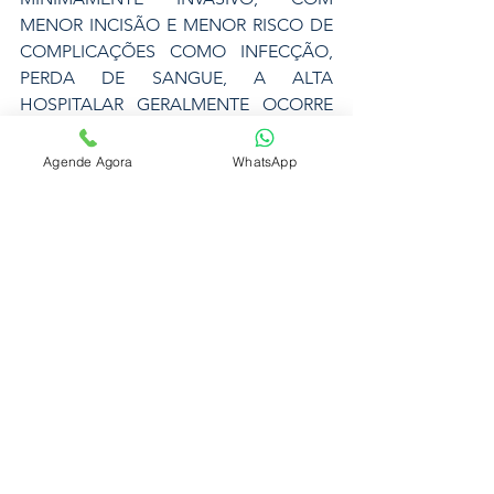
MENOR INCISÃO E MENOR RISCO DE 
COMPLICAÇÕES COMO INFECÇÃO, 
PERDA DE SANGUE, A ALTA 
HOSPITALAR GERALMENTE OCORRE 
MAIS RAPIDAMENTE, ASSIM COMO A 
RECUPERAÇÃO E A VOLTA AS 
Agende Agora
WhatsApp
ATIVIDADES HABITUAIS.
DR BRUNO FOI O PRIMEIRO A 
REALIZAR UMA CIRURGIA ROBÓTICA 
NO CENTRO-OESTE PAULISTA, 
INAUGURANDO O PROGRAMA DO 
HOSPITAL DA UNIMED BAURU. HOJE 
JÁ CONTA COM CENTENAS DE 
PROCEDIMENTOS REALIZADOS, 
TENDO ATUAÇÃO NA CIDADE DE 
BAURU/SP E NA CAPITAL SÃO PAULO, 
NOS PRINCIPAIS HOSPITAIS DO PAÍS 