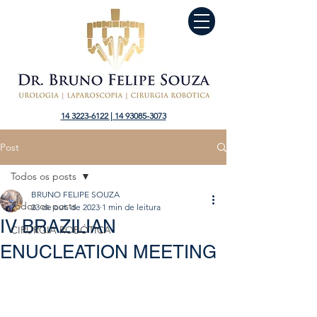
14 3223-6122 | 14 93085-3073
Post
Todos os posts
BRUNO FELIPE SOUZA
Todos os posts
23 de out. de 2023
1 min de leitura
IV BRAZILIAN
CIRURGIA ROBÓTICA
ENUCLEATION MEETING