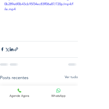
0b289e6f0b43cb95f34ec83ff06a87/720p/mp4/f
ile.mp4
Ver tudo
Posts recentes
Agende Agora
WhatsApp